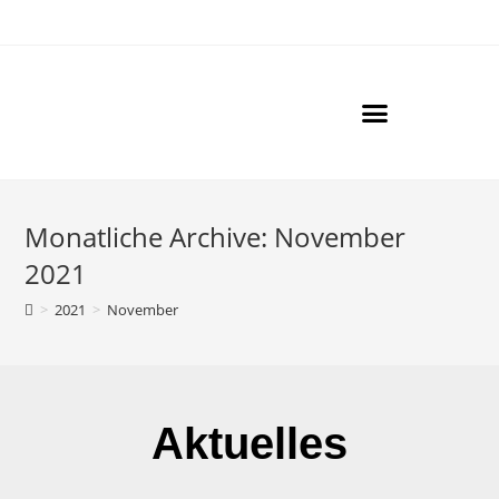
Der Golden Retriever
Unsere Hunde
Goldies Community
Monatliche Archive: November
2021
>
2021
>
November
Aktuelles