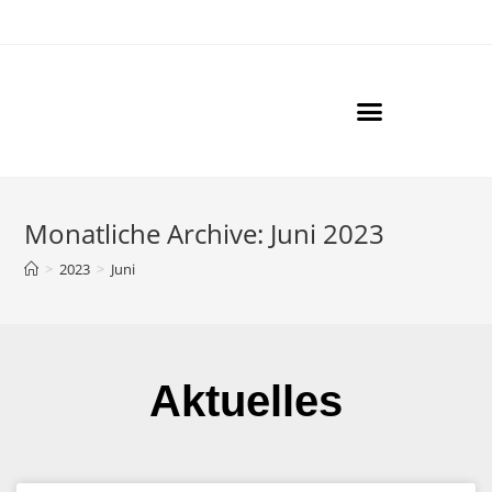
Der Golden Retriever
Unsere Hunde
Goldies Community
Monatliche Archive: Juni 2023
>
2023
>
Juni
Aktuelles