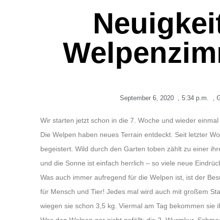
Neuigkei
Welpenzim
September 6, 2020
,
5:34 p.m.
,
G
Wir starten jetzt schon in die 7. Woche und wieder einmal st
Die Welpen haben neues Terrain entdeckt. Seit letzter Wo
begeistert. Wild durch den Garten toben zählt zu einer ihr
und die Sonne ist einfach herrlich – so viele neue Eind
Was auch immer aufregend für die Welpen ist, ist der Be
für Mensch und Tier! Jedes mal wird auch mit großem Stau
wiegen sie schon 3,5 kg. Viermal am Tag bekommen sie ih
Was den Welpen gar nicht gefällt: die 2. Wurmkur. Schmec