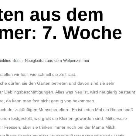
ten aus dem
mer: 7. Woche
oldies Berlin
,
Neuigkeiten aus dem Welpenzimmer
ellen wir fest, wie schnell die Zeit rast.
che dürfen sie den Garten betreten und davon sind sie sehr
er Lieblingsbeschäftigungen. Alles was Neu ist, wird neugierig bestaunt
rücke, da kann man fast nicht genug von bekommen.
such der zukünftigen Menscheneltern. Es ist jedes Mal ein Riesenspaß
nen festgestellt, wie groß die Kleinen geworden sind. Mittlerweile
r Fressen, aber sie trinken immer noch bei der Mama Milch.
kt ihnen überhaupt nicht, ist aber äußerst notwendig und wichtig.