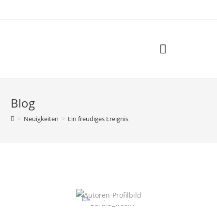
Der Golden Retriever
Unsere Hunde
Goldies Community
Blog
>
Neuigkeiten
>
Ein freudiges Ereignis